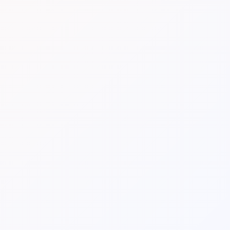
Høj teknisk kvalitet
Gennemtænkte løsninger, der holder i praksis.
Fokus på forretningsværdi
Teknologi er et middel — værdien er målet.
Personlig kommunikation
Nærværende dialog uden unødige mellemled.