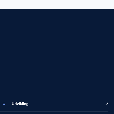
Udvikling
↗
01