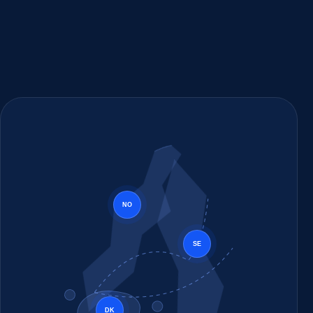
NO
SE
DK