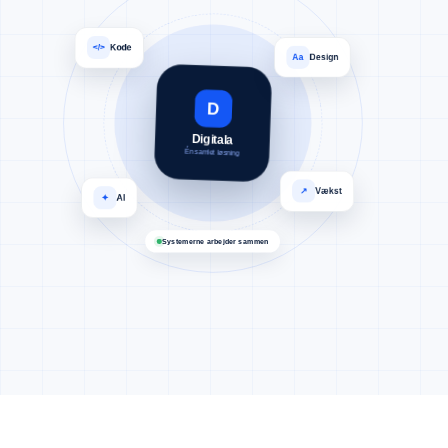
</>
Kode
Aa
Design
D
Digitala
Én samlet løsning
↗
Vækst
✦
AI
Systemerne arbejder sammen