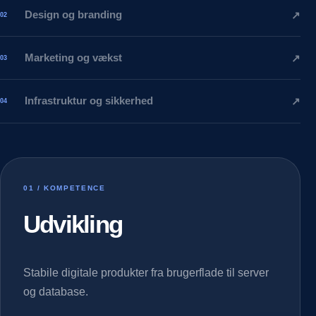
Design og branding
↗
02
Marketing og vækst
↗
03
Infrastruktur og sikkerhed
↗
04
01
/ KOMPETENCE
Udvikling
Stabile digitale produkter fra brugerflade til server
og database.