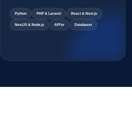
Python
PHP & Laravel
React & Next.js
NestJS & Node.js
API’er
Databaser