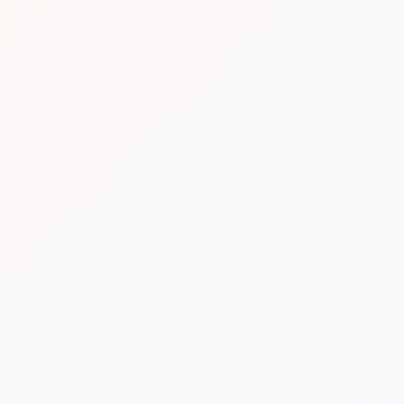
“
Vi taler i et sprog, der er til at forstå — og siger ærligt
til, når en enklere vej er den bedste.
Ærlig rådgivning
Klare anbefalinger med afsæt i jeres behov.
Gennemsigtig proces
Indblik i beslutninger, fremdrift og prioriteringer.